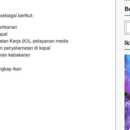
B
sebagai berikut:
erikanan
apal
an Kerja (K3), pelayanan medis
Ik
n penyelamatan di kapal
man kebakaran
ngkap ikan