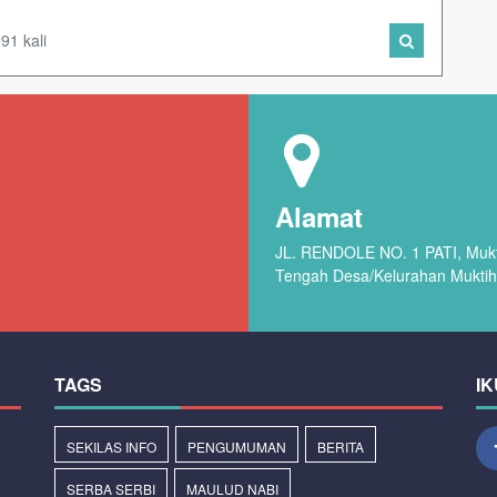
91 kali
Alamat
JL. RENDOLE NO. 1 PATI, Mukti
Tengah Desa/Kelurahan Muktih
TAGS
IK
SEKILAS INFO
PENGUMUMAN
BERITA
SERBA SERBI
MAULUD NABI