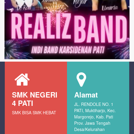
SMK NEGERI
Alamat
4 PATI
JL. RENDOLE NO. 1
PATI, Muktiharjo, Kec.
SMK BISA SMK HEBAT
Margorejo, Kab. Pati
Prov. Jawa Tengah
Desa/Kelurahan