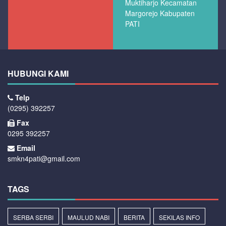
Muktiharjo Kecamatan
Margorejo Kabupaten
PATI
HUBUNGI KAMI
Telp
(0295) 392257
Fax
0295 392257
Email
smkn4pati@gmail.com
TAGS
SERBA SERBI
MAULUD NABI
BERITA
SEKILAS INFO